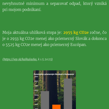
nevyhnutné minimum a separovať odpad, ktorý vzniká
pri mojom podnikaní.
Moja aktuálna uhlíková stopa je:
2955 kg CO2e
ročne, čo
je o 2933 kg CO2e menej ako priemerný Slovák a dokonca
o 5525 kg CO2e menej ako priemerný Európan.
(
https://iep.sk/kalkulacka,
k 1.5.2023
)