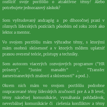
rozšíriť svoje portfólio o atraktívne témy? Alebo
potrebujete jednorazový záskok?
Som vyštudovaný andragóg a po dlhoročnej praxi v
rôznych líderských pozíciách pôsobím od roku 2016 ako
lektor a mentor.
Vo svojom portfóliu mám výhradne témy, s ktorými
mám osobnú skúsenosť a v ktorých môžem uplatniť
praxou overené teórie, prístupy a techniky.
Som autorom viacerých rozvojových programov ("HR
prúsery", "Junior manažér" , "Transfer
zamestnaneckých znalostí a skúseností" a pod..) .
Okrem nich mám vo svojom portfóliu podrobne
rozpracované témy líderských zručností pre A a B level,
témy náročnej komunikácie, vymáhania pohľadávok,
neverbálnej komunikácie či riešenia konfliktov a témy