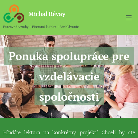
Michal
Révay
Pracovné vzťahy - Firemná kultúra - Vzdelávanie
Ponuka spolupráce pre
vzdelávacie
spoločnosti
Hľadáte lektora na konkrétny projekt? Chceli by ste